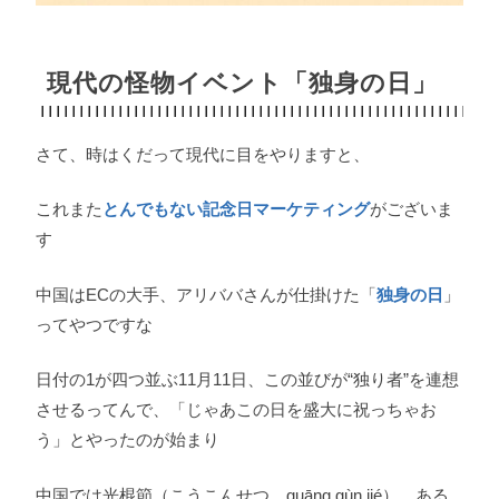
現代の怪物イベント「独身の日」
さて、時はくだって現代に目をやりますと、
これまた
とんでもない記念日マーケティング
がございま
す
中国はECの大手、アリババさんが仕掛けた「
独身の日
」
ってやつですな
日付の1が四つ並ぶ11月11日、この並びが“独り者”を連想
させるってんで、「じゃあこの日を盛大に祝っちゃお
う」とやったのが始まり
中国では光棍節（こうこんせつ、guāng gùn jié）、ある