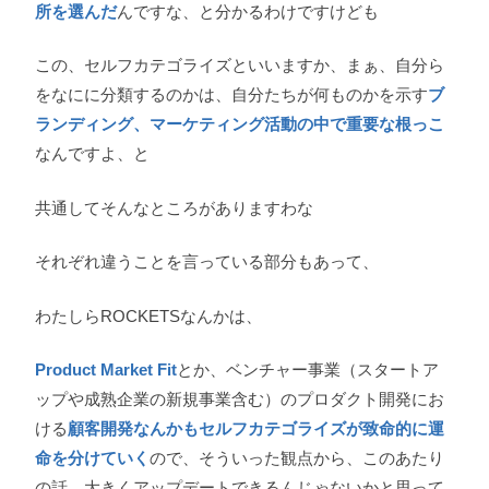
所を選んだ
んですな、と分かるわけですけども
この、セルフカテゴライズといいますか、まぁ、自分ら
をなにに分類するのかは、自分たちが何ものかを示す
ブ
ランディング、マーケティング活動の中で重要な根っこ
なんですよ、と
共通してそんなところがありますわな
それぞれ違うことを言っている部分もあって、
わたしらROCKETSなんかは、
Product Market Fit
とか、ベンチャー事業（スタートア
ップや成熟企業の新規事業含む）のプロダクト開発にお
ける
顧客開発なんかもセルフカテゴライズが致命的に運
命を分けていく
ので、そういった観点から、このあたり
の話、大きくアップデートできるんじゃないかと思って