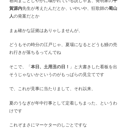
巷間まことしやかに囁かれている説じゃぁ、発明家の
平
賀源内
先生が考えたんだとか、いやいや、狂歌師の
蜀山
人
の発案だとか
まぁ確かな証拠はありゃしませんが、
どうもその時分の江戸じゃ、夏場になるとどうも鰻の売
れ行きが落ちるってんでね
そこで、「
本日、土用丑の日！
」と大書きした看板を出
そうじゃないかというのがもっぱらの見立てです
で、これが見事に当たりまして、それ以来、
夏のうなぎが年中行事として定着しちまった、というわ
けです
これぞまさにマーケターのしごとですな