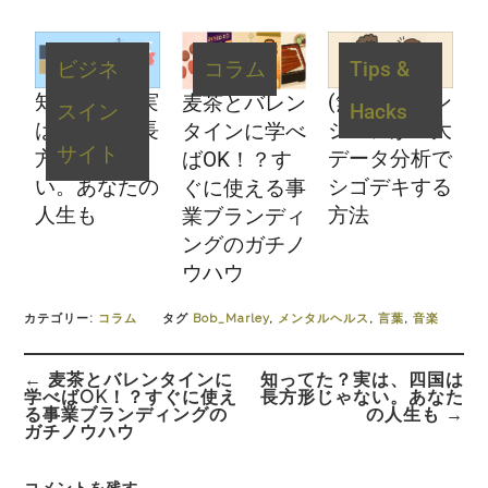
ビジネ
コラム
Tips &
知ってた？実
(無料) 非エン
麦茶とバレン
スイン
Hacks
は、四国は長
ジニアが巨大
タインに学べ
サイト
方形じゃな
データ分析で
ばOK！？す
い。あなたの
シゴデキする
ぐに使える事
人生も
方法
業ブランディ
ングのガチノ
ウハウ
カテゴリー:
コラム
タグ
Bob_Marley
,
メンタルヘルス
,
言葉
,
音楽
← 麦茶とバレンタインに
知ってた？実は、四国は
学べばOK！？すぐに使え
長方形じゃない。あなた
る事業ブランディングの
の人生も →
ガチノウハウ
コメントを残す