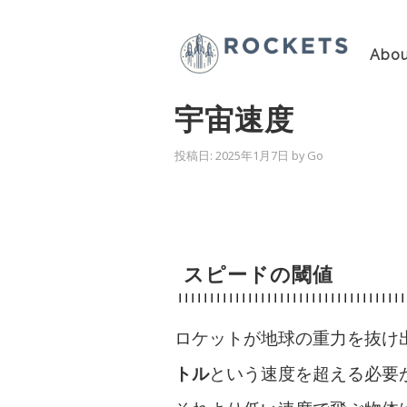
Abou
宇宙速度
投稿日:
2025年1月7日
by
Go
スピードの閾値
ロケットが地球の重力を抜け
トル
という速度を超える必要