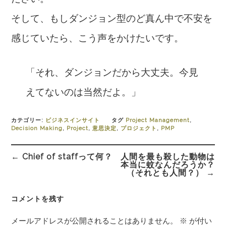
そして、もしダンジョン型のど真ん中で不安を
感じていたら、こう声をかけたいです。
「それ、ダンジョンだから大丈夫。今見
えてないのは当然だよ。」
カテゴリー:
ビジネスインサイト
タグ
Project Management
,
Decision Making
,
Project
,
意思決定
,
プロジェクト
,
PMP
投
← Chief of staffって何？
人間を最も殺した動物は
稿
本当に蚊なんだろうか？
ナ
（それとも人間？） →
ビ
ゲ
コメントを残す
ー
シ
メールアドレスが公開されることはありません。
※
が付い