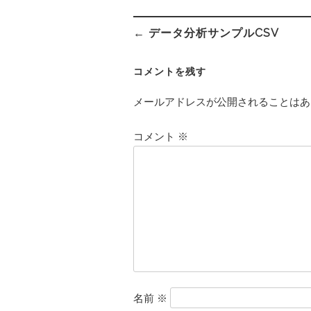
投
← データ分析サンプルCSV
稿
ナ
ビ
コメントを残す
ゲ
ー
メールアドレスが公開されることはあ
シ
ョ
コメント
※
ン
名前
※